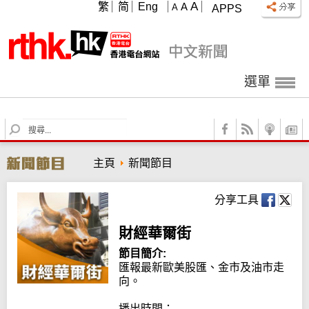
A
繁
简
Eng
A
A
APPS
選單
S
e
a
主頁
新聞節目
r
c
h
分享工具
財經華爾街
節目簡介:
匯報最新歐美股匯、金市及油市走
向。

播出時間：
