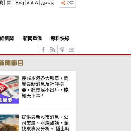
A
繁
简
Eng
A
A
APPS
話新聞
新聞重溫
報料快線
搜羅本港各大報章，閱
覽最新消息及社評摘
要，聽眾足不出戶，能
知天下事！
提供最新股市消息、公
司業績、財經熱話，並
找來專家分析。 播出時