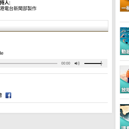
持人:
港電台新聞部製作
de
00:00
聽