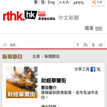
A
繁
简
Eng
A
A
APPS
選單
S
e
a
主頁
新聞節目
r
c
h
分享工具
財經華爾街
節目簡介:
匯報最新歐美股匯、金市及油市走
向。

播出時間：
