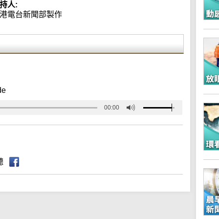
持人:
港電台新聞部製作
de
00:00
聽