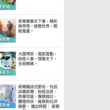
奇事趣事天下事，精彩
無界限，放眼世界，輕
鬆搜畫。
大國博奕，風起雲動，
政經人事，環看天下，
全局解碼。
新聞雜誌式節目，包括
詳盡新聞、財經消息、
時事特寫、專題探討、
體壇快訊、報章和社評
摘要。 播出時間： 星期