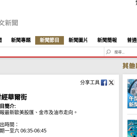
聞
新聞專題
新聞節目
新聞圖片
新聞簡報
普通
S
e
a
r
c
h
分享工具
財經華爾街
目簡介:
報最新歐美股匯、金市及油市走向。

出時間：

期一至六 06:35-06:45