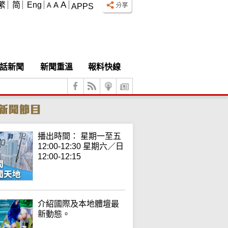
A
繁
简
Eng
A
A
APPS
話新聞
新聞重溫
報料快線
播出時間： 星期一至五
12:00-12:30 星期六／日
12:00-12:15
介紹國際及本地體壇最
新動態。