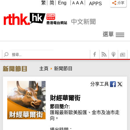
A
繁
简
Eng
A
A
APPS
選單
S
e
a
主頁
新聞節目
r
c
h
分享工具
財經華爾街
節目簡介:
匯報最新歐美股匯、金市及油市走
向。

播出時間：
