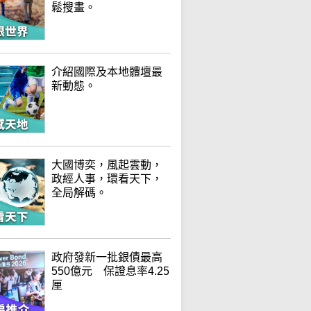
鬆搜畫。
介紹國際及本地體壇最
新動態。
大國博奕，風起雲動，
政經人事，環看天下，
全局解碼。
政府發新一批銀債最高
550億元 保證息率4.25
厘