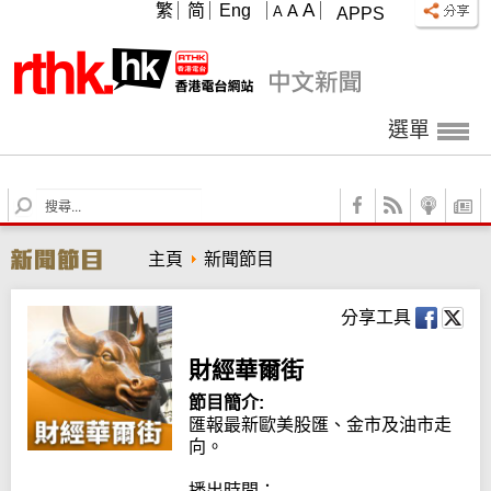
A
繁
简
Eng
A
A
APPS
選單
S
e
a
主頁
新聞節目
r
c
h
分享工具
財經華爾街
節目簡介:
匯報最新歐美股匯、金市及油市走
向。

播出時間：
