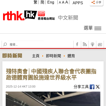
A
繁
简
Eng
A
A
APPS
選單
S
e
a
主頁
即時新聞
體育
r
c
h
殘特奧會│中國殘疾人聯合會代表團指
啟德體育園設施達世界級水平
分享工具
2025-12-14 HKT 13:00