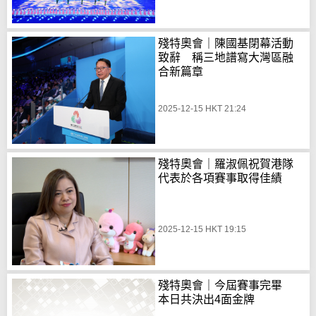
殘特奧會｜陳國基閉幕活動
致辭 稱三地譜寫大灣區融
合新篇章
2025-12-15 HKT 21:24
殘特奧會｜羅淑佩祝賀港隊
代表於各項賽事取得佳績
2025-12-15 HKT 19:15
殘特奧會｜今屆賽事完畢
本日共決出4面金牌