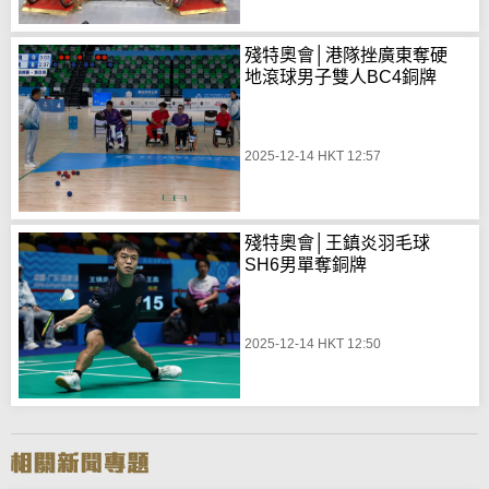
殘特奧會│港隊挫廣東奪硬
地滾球男子雙人BC4銅牌
2025-12-14 HKT 12:57
殘特奧會│王鎮炎羽毛球
SH6男單奪銅牌
2025-12-14 HKT 12:50