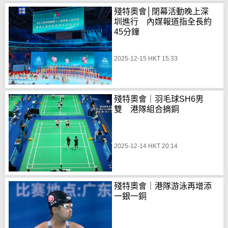
殘特奧會│閉幕活動晚上深
圳進行 內媒報道指全長約
45分鐘
2025-12-15 HKT 15:33
殘特奧會｜羽毛球SH6男
雙 港隊組合摘銅
2025-12-14 HKT 20:14
殘特奧會｜港隊游泳再增添
一銀一銅