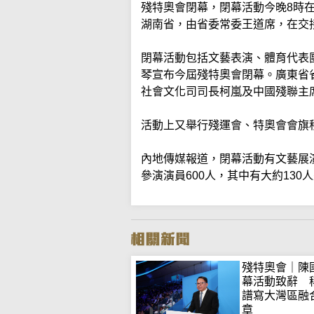
殘特奧會閉幕，閉幕活動今晚8時
湖南省，由省委常委王道席，在交
閉幕活動包括文藝表演、體育代表
琴宣布今屆殘特奧會閉幕。廣東省
社會文化司司長柯嵐及中國殘聯主
活動上又舉行殘運會、特奧會會旗
內地傳媒報道，閉幕活動有文藝展
參演演員600人，其中有大約130
殘特奧會｜陳
幕活動致辭 
譜寫大灣區融
章