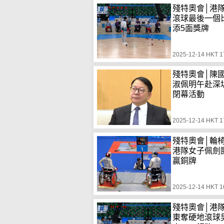
殘特奧會│港
滾球最後一個
添5面獎牌
2025-12-14 HKT 1
殘特奧會│陳
淑佩明午赴深
閉幕活動
2025-12-14 HKT 1
殘特奧會│輪
港隊女子佩劍
贏銅牌
2025-12-14 HKT 1
殘特奧會│港
東奪硬地滾球