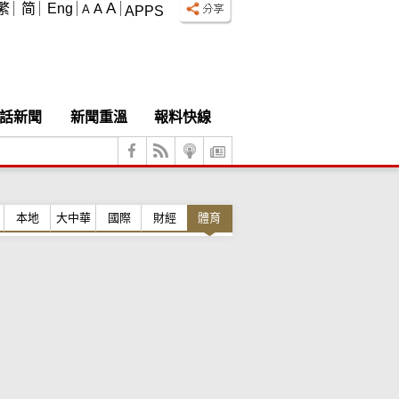
A
繁
简
Eng
A
A
APPS
話新聞
新聞重溫
報料快線
本地
大中華
國際
財經
體育