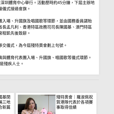
在深圳體育中心舉行。活動歷時約45分鐘，下屆主辦地
接儀式接過會旗。
團入場、升國旗及唱國歌等環節，並由國務委員諶貽
省長孟凡利、香港特區政務司司長陳國基、澳門特區
席程凱先後致辭。
移交儀式，為今屆殘特奧會劃上句號。
演與體育代表團入場、升國旗、唱國歌等儀式環節。
人是殘疾人士。
國基閉
殘特奧會｜羅淑佩祝
稱三地
賀港隊代表於各項賽
合新篇
事取得佳績