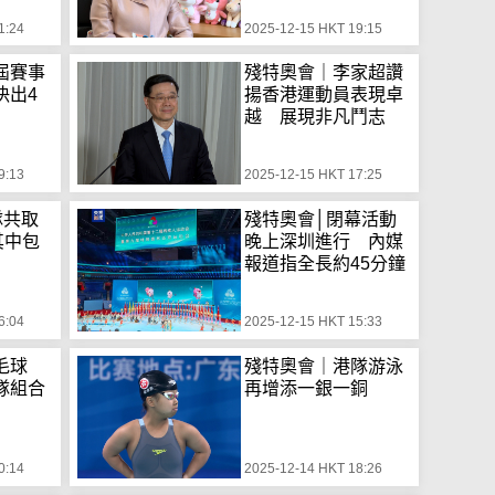
1:24
2025-12-15 HKT 19:15
屆賽事
殘特奧會｜李家超讚
決出4
揚香港運動員表現卓
越 展現非凡鬥志
9:13
2025-12-15 HKT 17:25
隊共取
殘特奧會│閉幕活動
其中包
晚上深圳進行 內媒
報道指全長約45分鐘
6:04
2025-12-15 HKT 15:33
毛球
殘特奧會｜港隊游泳
隊組合
再增添一銀一銅
0:14
2025-12-14 HKT 18:26