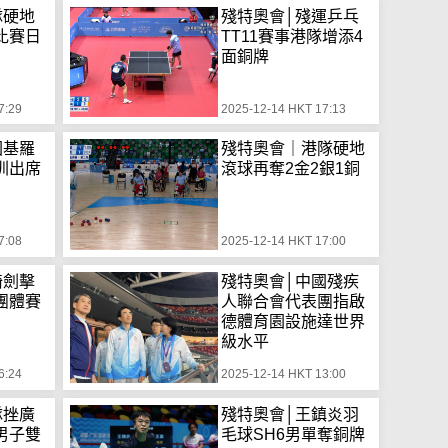
隊硬地
殘特奧會│殘運乒乓
比賽日
TT11賽事港隊增添4
面銅牌
7:29
2025-12-14 HKT 17:13
國基羅
殘特奧會｜港隊硬地
圳出席
滾球再奪2金2銀1銅
7:08
2025-12-14 HKT 17:00
椅劍擊
殘特奧會│中國殘疾
團體賽
人聯合會代表團指啟
德體育園設施達世界
級水平
6:24
2025-12-14 HKT 13:00
隊挫廣
殘特奧會│王鎮炎羽
男子雙
毛球SH6男單奪銅牌