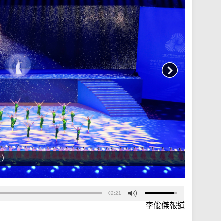
社）
02:21
李俊傑報道