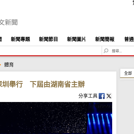
聞
新聞專題
新聞節目
新聞圖片
新聞簡報
普通
S
e
a
體育
r
c
全部
h
深圳舉行 下屆由湖南省主辦
分享工具