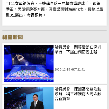
TT11女單銅牌賽，王婷莛直落三局擊敗重慶球手，取得
季軍。男單銅牌賽方面，溫偉樂面對海南代表，最終以局
數3:1勝出，奪得銅牌。
殘特奧會｜閉幕活動在深圳
舉行 下屆由湖南省主辦
2025-12-15 HKT 21:41
殘特奧會｜陳國基閉幕活動
致辭 稱三地譜寫大灣區融
合新篇章