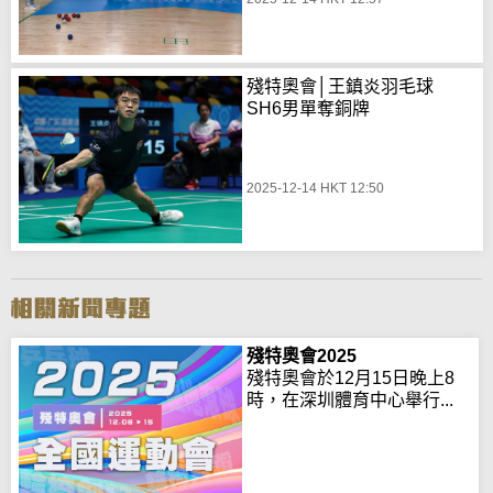
殘特奧會│王鎮炎羽毛球
SH6男單奪銅牌
2025-12-14 HKT 12:50
殘特奧會2025
殘特奧會於12月15日晚上8
時，在深圳體育中心舉行...