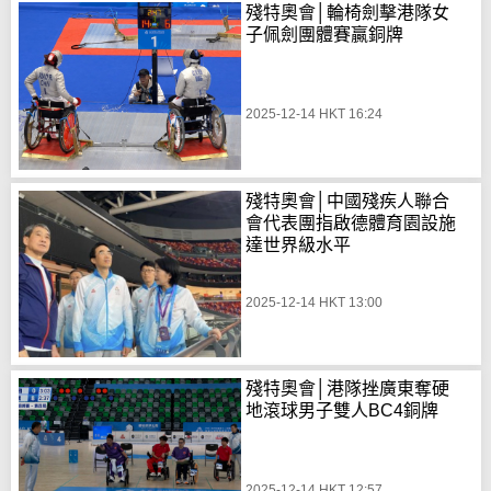
殘特奧會│輪椅劍擊港隊女
子佩劍團體賽贏銅牌
2025-12-14 HKT 16:24
殘特奧會│中國殘疾人聯合
會代表團指啟德體育園設施
達世界級水平
2025-12-14 HKT 13:00
殘特奧會│港隊挫廣東奪硬
地滾球男子雙人BC4銅牌
2025-12-14 HKT 12:57