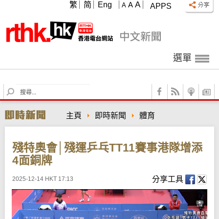
A
繁
简
Eng
A
A
APPS
選單
S
e
a
主頁
即時新聞
體育
r
c
h
殘特奧會│殘運乒乓TT11賽事港隊增添
4面銅牌
分享工具
2025-12-14 HKT 17:13