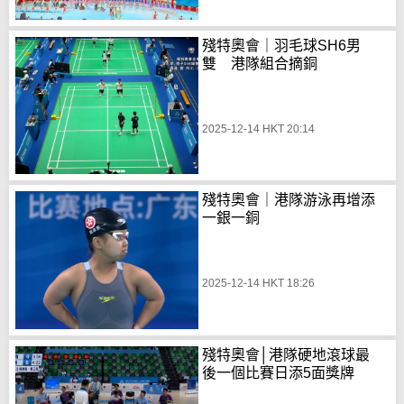
殘特奧會｜羽毛球SH6男
雙 港隊組合摘銅
2025-12-14 HKT 20:14
殘特奧會｜港隊游泳再增添
一銀一銅
2025-12-14 HKT 18:26
殘特奧會│港隊硬地滾球最
後一個比賽日添5面獎牌