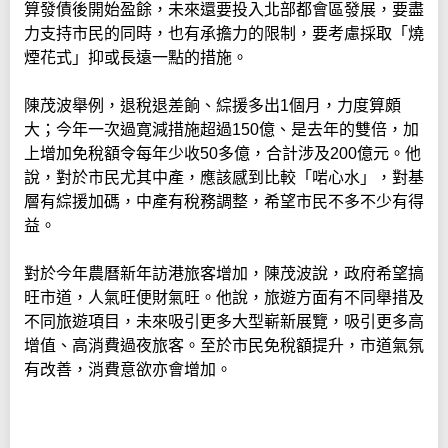
算發債後開始盈餘，未來還要投入北部都會區發展，要盡
力支持市民的同時，也有承擔力的限制，要考慮採取「燒
煙花式」抑或長遠一點的措施。
陳茂波舉例，退稅退差餉、綜援多出1個月，力度算頗
大；今年一次過寛減措施超過150億、是去年的雙倍，加
上增加免稅額令每年少收50多億，合計涉及200億元。他
說，對於市民尤其中產，應該感到比較「啱心水」，對基
層有綜援加碼，中產有稅務調整，希望市民不多不少有得
益。
對於今年農曆新年訪港旅客增加，陳茂波說，政府希望搞
旺市道，人氣旺便財氣旺。他說，旅遊方面有不同舉措及
不同旅遊項目，未來吸引更多大型嶄新展覽，吸引更多高
增值、高消費過夜旅客。至於市民免稅額提升，市道氣氛
有改善，消費意欲亦會增加。