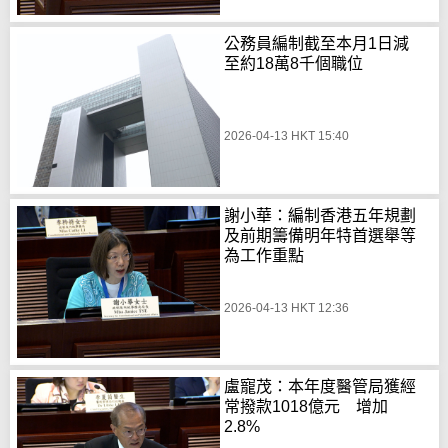
公務員編制截至本月1日減
至約18萬8千個職位
2026-04-13 HKT 15:40
謝小華：編制香港五年規劃
及前期籌備明年特首選舉等
為工作重點
2026-04-13 HKT 12:36
盧寵茂：本年度醫管局獲經
常撥款1018億元 增加
2.8%