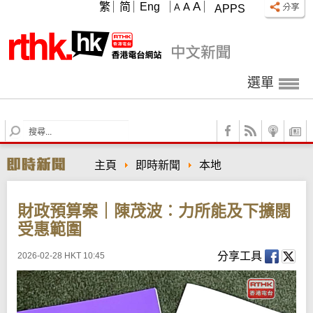
A
繁
简
Eng
A
A
APPS
選單
S
e
a
主頁
即時新聞
本地
r
c
h
財政預算案｜陳茂波︰力所能及下擴闊
受惠範圍
分享工具
2026-02-28 HKT 10:45