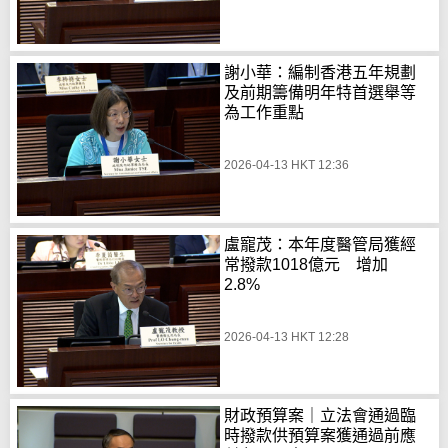
謝小華：編制香港五年規劃
及前期籌備明年特首選舉等
為工作重點
2026-04-13 HKT 12:36
盧寵茂：本年度醫管局獲經
常撥款1018億元 增加
2.8%
2026-04-13 HKT 12:28
財政預算案｜立法會通過臨
時撥款供預算案獲通過前應