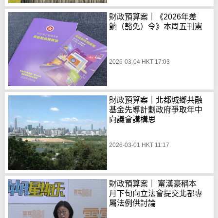
財政預算案｜《2026年差
餉（豁免）令》本周五刊憲
2026-03-04 HKT 17:03
財政預算案｜北都城鄉共融
基金先導計劃政府爭取年中
向議會講構思
2026-03-01 HKT 11:17
財政預算案｜ 甯漢豪稱本
月下旬向立法會提交北都專
屬法例供討論