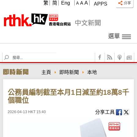
A
繁
简
Eng
A
A
APPS
選單
S
e
a
主頁
即時新聞
本地
r
c
h
公務員編制截至本月1日減至約18萬8千
個職位
分享工具
2026-04-13 HKT 15:40