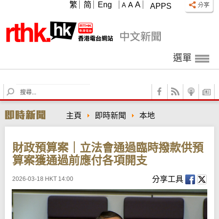
A
繁
简
Eng
A
A
APPS
選單
S
e
a
主頁
即時新聞
本地
r
c
h
財政預算案｜立法會通過臨時撥款供預
算案獲通過前應付各項開支
分享工具
2026-03-18 HKT 14:00