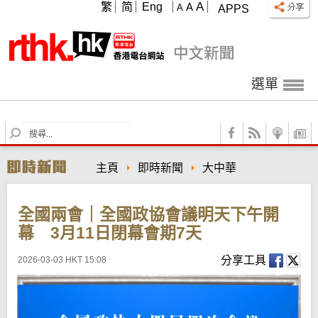
A
繁
简
Eng
A
A
APPS
選單
S
e
a
主頁
即時新聞
大中華
r
c
h
全國兩會｜全國政協會議明天下午開
幕 3月11日閉幕會期7天
分享工具
2026-03-03 HKT 15:08