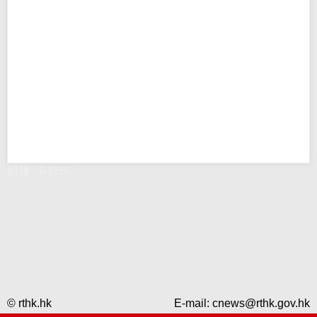
錯誤 - RTHK
© rthk.hk
E-mail:
cnews@rthk.gov.hk