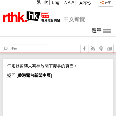
A
繁
简
Eng
A
A
APPS
選單
S
e
a
r
伺服器暫時未有存放閣下搜尋的頁面。
c
h
返回
[
香港電台新聞主頁
]