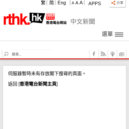
A
繁
简
Eng
A
A
APPS
選單
S
e
a
r
伺服器暫時未有存放閣下搜尋的頁面。
c
h
返回
[
香港電台新聞主頁
]