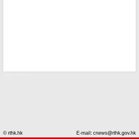
錯誤 - RTHK
© rthk.hk
E-mail:
cnews@rthk.gov.hk