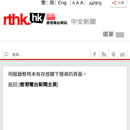
A
繁
简
Eng
A
A
APPS
選單
S
e
a
r
伺服器暫時未有存放閣下搜尋的頁面。
c
h
返回
[
香港電台新聞主頁
]