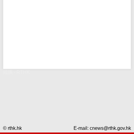
錯誤 - RTHK
© rthk.hk
E-mail:
cnews@rthk.gov.hk