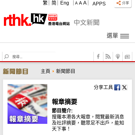
A
繁
简
Eng
A
A
APPS
選單
S
e
a
主頁
新聞節目
r
c
h
分享工具
報章摘要
節目簡介:
搜羅本港各大報章，閱覽最新消息
及社評摘要，聽眾足不出戶，能知
天下事！