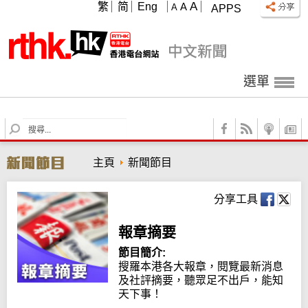
A
繁
简
Eng
A
A
APPS
選單
S
e
a
主頁
新聞節目
r
c
h
分享工具
報章摘要
節目簡介:
搜羅本港各大報章，閱覽最新消息
及社評摘要，聽眾足不出戶，能知
天下事！