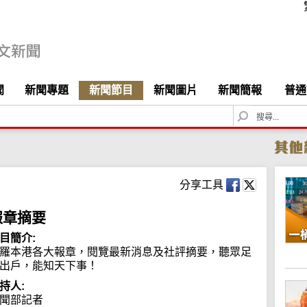
聞
新聞專題
新聞節目
新聞圖片
新聞簡報
普通
S
e
a
r
c
h
分享工具
報章摘要
目簡介:
羅本港各大報章，閱覽最新消息及社評摘要，聽眾足
出戶，能知天下事！
持人:
聞部記者