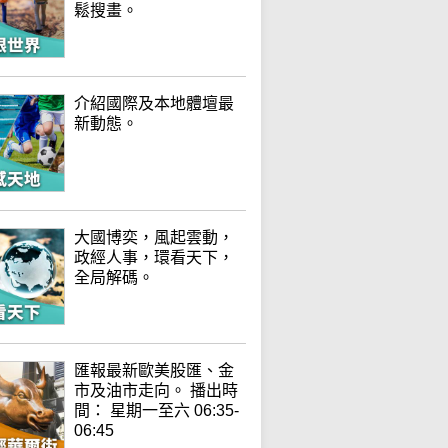
鬆搜畫。
介紹國際及本地體壇最
新動態。
大國博奕，風起雲動，
政經人事，環看天下，
全局解碼。
匯報最新歐美股匯、金
市及油市走向。 播出時
間： 星期一至六 06:35-
06:45