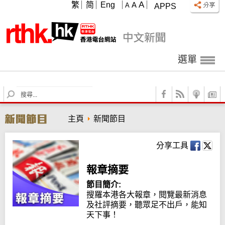
A
繁
简
Eng
A
A
APPS
選單
S
e
a
主頁
新聞節目
r
c
h
分享工具
報章摘要
節目簡介:
搜羅本港各大報章，閱覽最新消息
及社評摘要，聽眾足不出戶，能知
天下事！