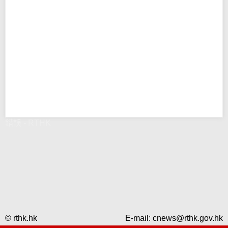
錯誤 - RTHK
© rthk.hk
E-mail:
cnews@rthk.gov.hk