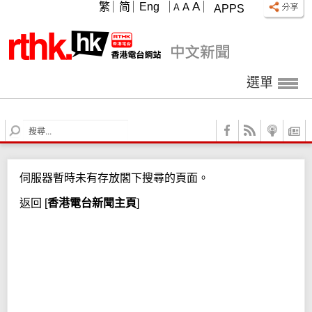
A
繁
简
Eng
A
A
APPS
選單
S
e
a
r
伺服器暫時未有存放閣下搜尋的頁面。
c
h
返回
[
香港電台新聞主頁
]