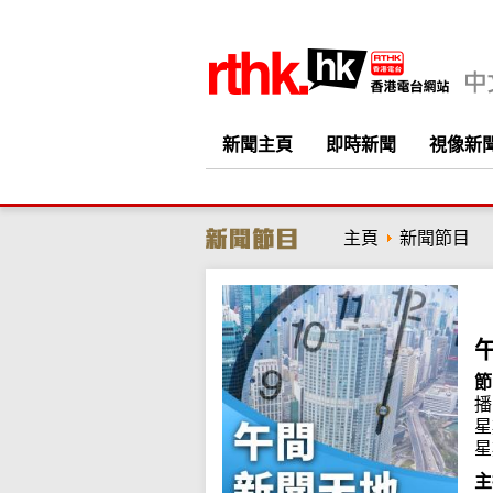
新聞主頁
即時新聞
視像新
主頁
新聞節目
節
播
星
星
主