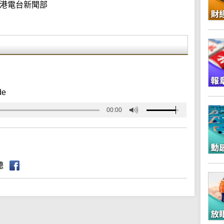
港電台新聞部
de
00:00
聽