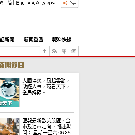
A
繁
简
Eng
A
A
APPS
話新聞
新聞重溫
報料快線
大國博奕，風起雲動，
政經人事，環看天下，
全局解碼。
匯報最新歐美股匯、金
市及油市走向。 播出時
間： 星期一至六 06:35-