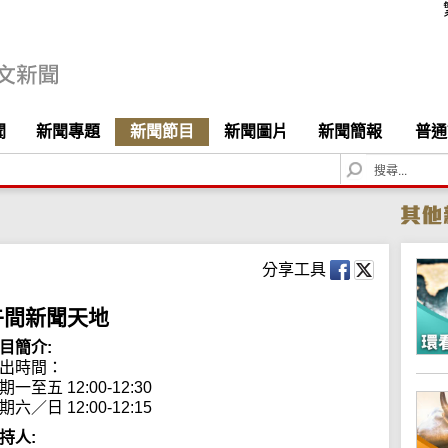
聞
新聞專題
新聞節目
新聞圖片
新聞簡報
普通
S
e
a
r
c
h
分享工具
午間新聞天地
目簡介:
出時間： 

期一至五 12:00-12:30

期六／日 12:00-12:15
持人: