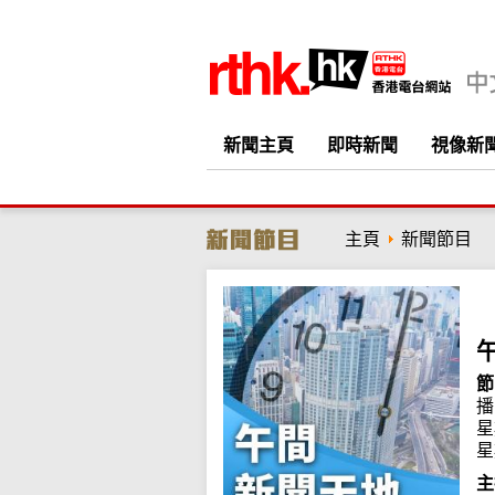
新聞主頁
即時新聞
視像新
主頁
新聞節目
節
播
星
星
主