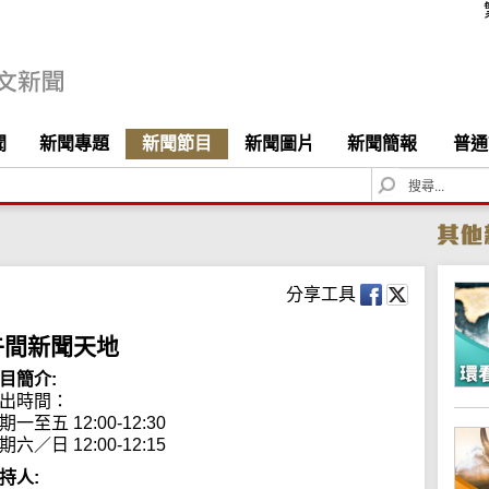
聞
新聞專題
新聞節目
新聞圖片
新聞簡報
普通
S
e
a
r
c
h
分享工具
午間新聞天地
目簡介:
出時間： 

期一至五 12:00-12:30

期六／日 12:00-12:15
持人: