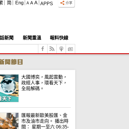
A
繁
简
Eng
A
A
APPS
話新聞
新聞重溫
報料快線
大國博奕，風起雲動，
政經人事，環看天下，
全局解碼。
匯報最新歐美股匯、金
市及油市走向。 播出時
間： 星期一至六 06:35-