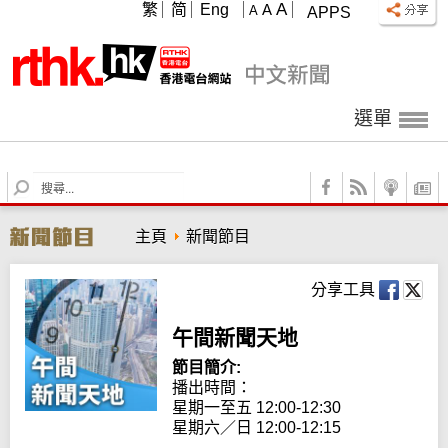
A
繁
简
Eng
A
A
APPS
選單
S
e
a
主頁
新聞節目
r
c
h
分享工具
午間新聞天地
節目簡介:
播出時間： 

星期一至五 12:00-12:30

星期六／日 12:00-12:15