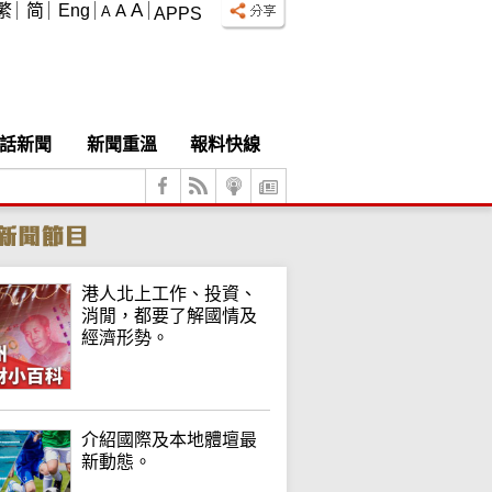
A
繁
简
Eng
A
A
APPS
話新聞
新聞重溫
報料快線
港人北上工作、投資、
消閒，都要了解國情及
經濟形勢。
介紹國際及本地體壇最
新動態。