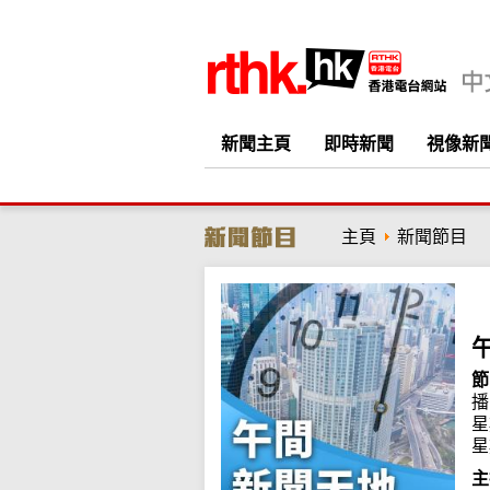
新聞主頁
即時新聞
視像新
主頁
新聞節目
節
播
星
星
主