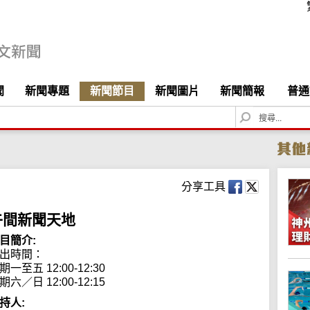
聞
新聞專題
新聞節目
新聞圖片
新聞簡報
普通
S
e
a
r
c
h
分享工具
午間新聞天地
目簡介:
出時間： 

期一至五 12:00-12:30

期六／日 12:00-12:15
持人: