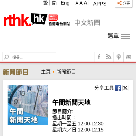
A
繁
简
Eng
A
A
APPS
選單
S
e
a
主頁
新聞節目
r
c
h
分享工具
午間新聞天地
節目簡介:
播出時間： 

星期一至五 12:00-12:30

星期六／日 12:00-12:15