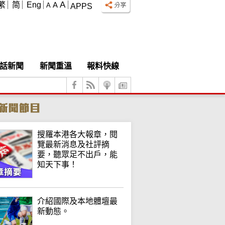
A
繁
简
Eng
A
A
APPS
話新聞
新聞重溫
報料快線
搜羅本港各大報章，閱
覽最新消息及社評摘
要，聽眾足不出戶，能
知天下事！
介紹國際及本地體壇最
新動態。