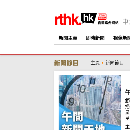
新聞主頁
即時新聞
視像新
主頁
新聞節目
節
播
星
星
主