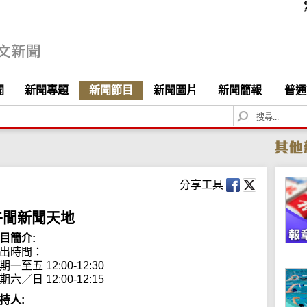
聞
新聞專題
新聞節目
新聞圖片
新聞簡報
普通
S
e
a
r
c
h
分享工具
午間新聞天地
目簡介:
出時間： 

期一至五 12:00-12:30

期六／日 12:00-12:15
持人: