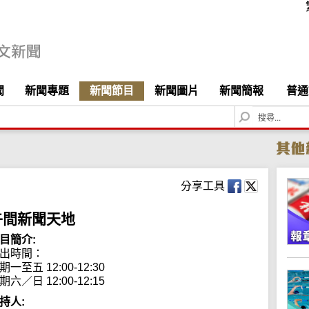
聞
新聞專題
新聞節目
新聞圖片
新聞簡報
普通
S
e
a
r
c
h
分享工具
午間新聞天地
目簡介:
出時間： 

期一至五 12:00-12:30

期六／日 12:00-12:15
持人: