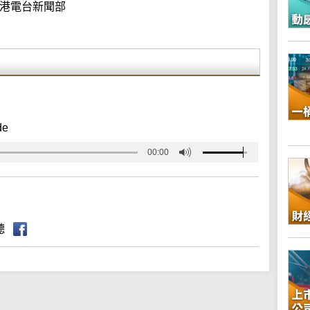
港電台新聞部
de
00:00
聽