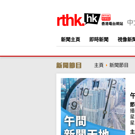
新聞主頁
即時新聞
視像新
主頁
新聞節目
節
播
星
星
主