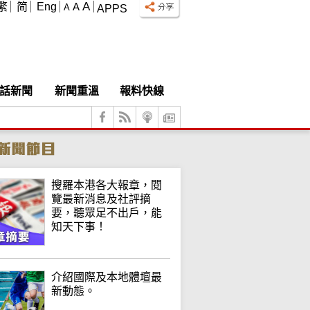
A
繁
简
Eng
A
A
APPS
話新聞
新聞重溫
報料快線
搜羅本港各大報章，閱
覽最新消息及社評摘
要，聽眾足不出戶，能
知天下事！
介紹國際及本地體壇最
新動態。