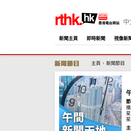
新聞主頁
即時新聞
視像新
主頁
新聞節目
節
播
星
星
主