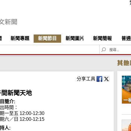
聞
新聞專題
新聞節目
新聞圖片
新聞簡報
普通
S
e
a
r
c
h
分享工具
午間新聞天地
目簡介:
出時間： 

期一至五 12:00-12:30

期六／日 12:00-12:15
持人: