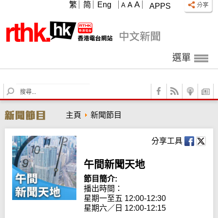
A
繁
简
Eng
A
A
APPS
選單
S
e
a
主頁
新聞節目
r
c
h
分享工具
午間新聞天地
節目簡介:
播出時間： 

星期一至五 12:00-12:30

星期六／日 12:00-12:15