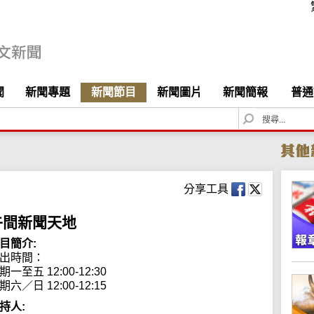
聞
新聞專題
新聞節目
新聞圖片
新聞簡報
普通
S
e
a
r
c
h
分享工具
午間新聞天地
目簡介:
出時間： 

期一至五 12:00-12:30

期六／日 12:00-12:15
持人: