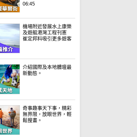
06:45
機場附近發展水上康樂
及遊艇港灣工程刊憲
崔定邦料吸引更多遊客
介紹國際及本地體壇最
新動態。
奇事趣事天下事，精彩
無界限，放眼世界，輕
鬆搜畫。