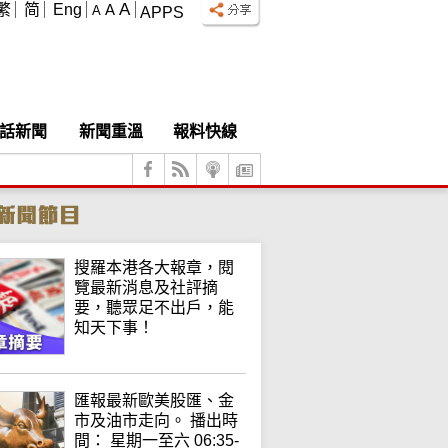
A
繁
简
Eng
A
A
APPS
話新聞
新聞重溫
報料快線
搜羅本港各大報章，閱
覽最新消息及社評摘
要，聽眾足不出戶，能
知天下事！
匯報最新歐美股匯、金
市及油市走向。 播出時
間： 星期一至六 06:35-