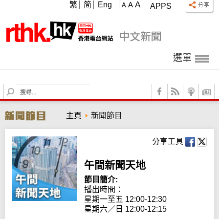
A
繁
简
Eng
A
A
APPS
選單
S
e
a
主頁
新聞節目
r
c
h
分享工具
午間新聞天地
節目簡介:
播出時間： 

星期一至五 12:00-12:30

星期六／日 12:00-12:15