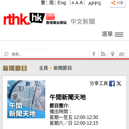
A
繁
简
Eng
A
A
APPS
選單
S
e
a
主頁
新聞節目
r
c
h
分享工具
午間新聞天地
節目簡介:
播出時間： 

星期一至五 12:00-12:30

星期六／日 12:00-12:15