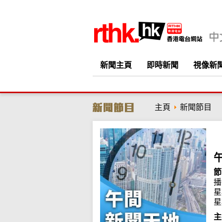
新聞主頁
即時新聞
視像新
主頁
新聞節目
節
播
星
星
主