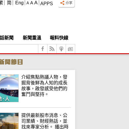
A
繁
简
Eng
A
A
APPS
話新聞
新聞重溫
報料快線
介紹焦點熱議人物，發
掘背後鮮為人知的成長
故事，啟發感受他們的
奮鬥與堅持。
提供最新股市消息、公
司業績、財經熱話，並
找來專家分析。 播出時