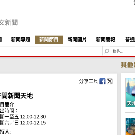
聞
新聞專題
新聞節目
新聞圖片
新聞簡報
普通
S
e
a
r
c
h
分享工具
午間新聞天地
目簡介:
出時間： 

期一至五 12:00-12:30

期六／日 12:00-12:15
持人: