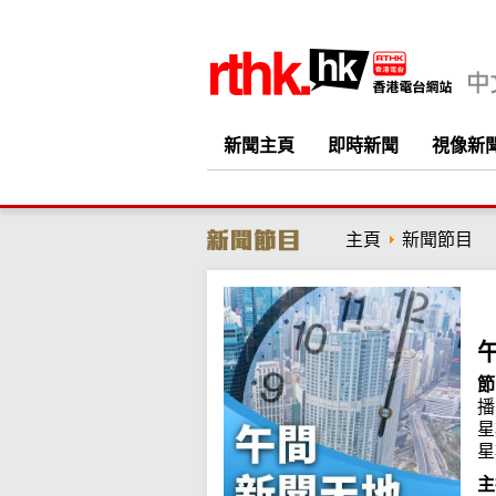
新聞主頁
即時新聞
視像新
主頁
新聞節目
節
播
星
星
主