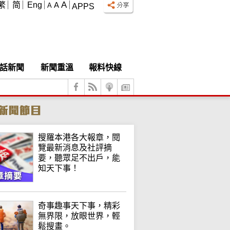
A
繁
简
Eng
A
A
APPS
話新聞
新聞重溫
報料快線
搜羅本港各大報章，閱
覽最新消息及社評摘
要，聽眾足不出戶，能
知天下事！
奇事趣事天下事，精彩
無界限，放眼世界，輕
鬆搜畫。