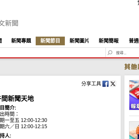
聞
新聞專題
新聞節目
新聞圖片
新聞簡報
普通
S
e
a
r
c
h
分享工具
午間新聞天地
目簡介:
出時間： 

期一至五 12:00-12:30

期六／日 12:00-12:15
持人: