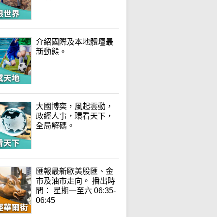
介紹國際及本地體壇最
新動態。
大國博奕，風起雲動，
政經人事，環看天下，
全局解碼。
匯報最新歐美股匯、金
市及油市走向。 播出時
間： 星期一至六 06:35-
06:45