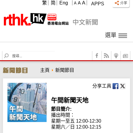
A
繁
简
Eng
A
A
APPS
選單
S
e
a
主頁
新聞節目
r
c
h
分享工具
午間新聞天地
節目簡介:
播出時間： 

星期一至五 12:00-12:30

星期六／日 12:00-12:15