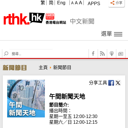
A
繁
简
Eng
A
A
APPS
選單
S
e
a
主頁
新聞節目
r
c
h
分享工具
午間新聞天地
節目簡介:
播出時間： 

星期一至五 12:00-12:30

星期六／日 12:00-12:15