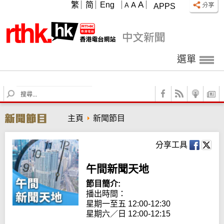
A
繁
简
Eng
A
A
APPS
選單
S
e
a
主頁
新聞節目
r
c
h
分享工具
午間新聞天地
節目簡介:
播出時間： 

星期一至五 12:00-12:30

星期六／日 12:00-12:15