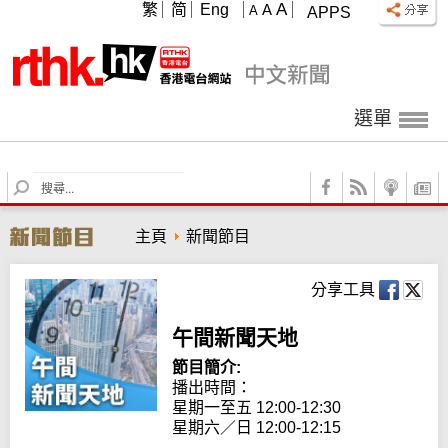
A
繁
简
Eng
A
A
APPS
選單
S
e
a
主頁
新聞節目
r
c
h
分享工具
午間新聞天地
節目簡介:
播出時間： 

星期一至五 12:00-12:30

星期六／日 12:00-12:15