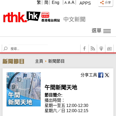
A
繁
简
Eng
A
A
APPS
選單
S
e
a
主頁
新聞節目
r
c
h
分享工具
午間新聞天地
節目簡介:
播出時間： 

星期一至五 12:00-12:30

星期六／日 12:00-12:15