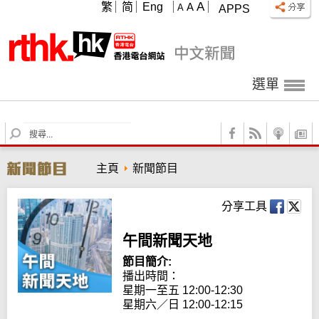
A
繁
简
Eng
A
A
APPS
選單
S
e
a
主頁
新聞節目
r
c
h
分享工具
午間新聞天地
節目簡介:
播出時間： 

星期一至五 12:00-12:30

星期六／日 12:00-12:15