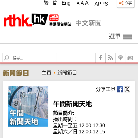
A
繁
简
Eng
A
A
APPS
選單
S
e
a
主頁
新聞節目
r
c
h
分享工具
午間新聞天地
節目簡介:
播出時間： 

星期一至五 12:00-12:30

星期六／日 12:00-12:15