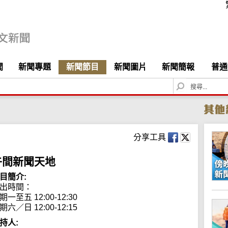
聞
新聞專題
新聞節目
新聞圖片
新聞簡報
普通
S
e
a
r
c
h
分享工具
午間新聞天地
目簡介:
出時間： 

期一至五 12:00-12:30

期六／日 12:00-12:15
持人: