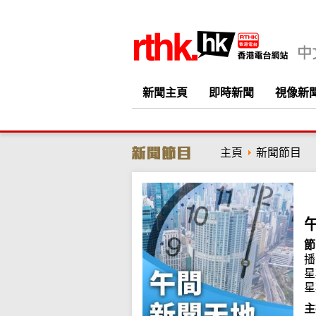
新聞主頁
即時新聞
視像新
主頁
新聞節目
節
播
星
星
主