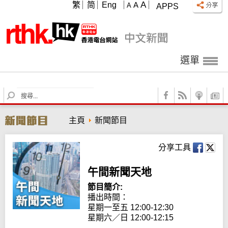
A
繁
简
Eng
A
A
APPS
選單
S
e
a
主頁
新聞節目
r
c
h
分享工具
午間新聞天地
節目簡介:
播出時間： 

星期一至五 12:00-12:30

星期六／日 12:00-12:15