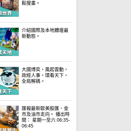
鬆搜畫。
介紹國際及本地體壇最
新動態。
大國博奕，風起雲動，
政經人事，環看天下，
全局解碼。
匯報最新歐美股匯、金
市及油市走向。 播出時
間： 星期一至六 06:35-
06:45