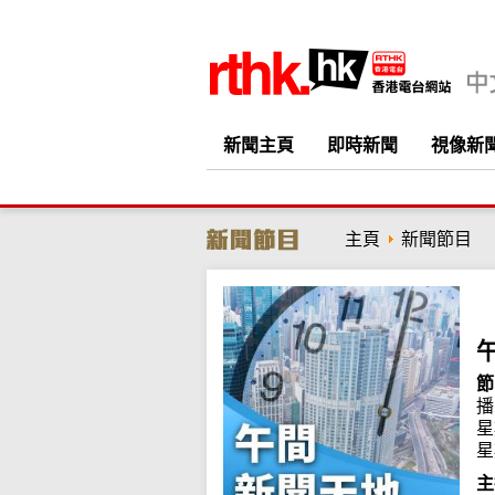
新聞主頁
即時新聞
視像新
主頁
新聞節目
節
播
星
星
主