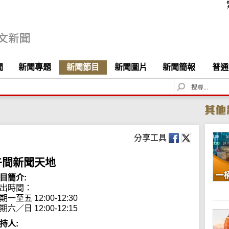
聞
新聞專題
新聞節目
新聞圖片
新聞簡報
普通
S
e
a
r
c
h
分享工具
午間新聞天地
目簡介:
出時間： 

期一至五 12:00-12:30

期六／日 12:00-12:15
持人: