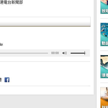
港電台新聞部
de
00:00
聽