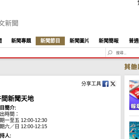
聞
新聞專題
新聞節目
新聞圖片
新聞簡報
普通
S
e
a
r
c
h
分享工具
午間新聞天地
目簡介:
出時間： 

期一至五 12:00-12:30

期六／日 12:00-12:15
持人: