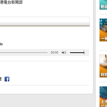
港電台新聞部
de
00:00
聽