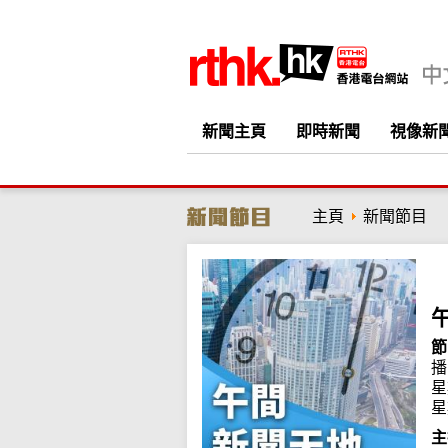
新聞主頁
即時新聞
視像新
主頁
新聞節目
節
播
星
星
主