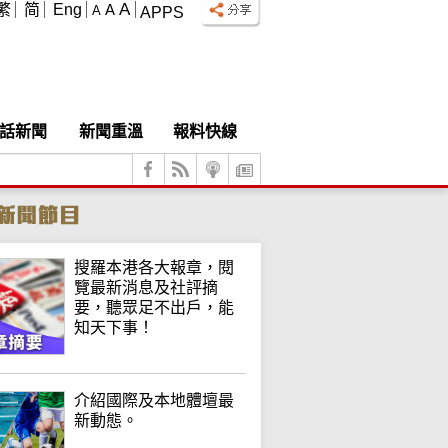
A
繁
简
Eng
A
A
APPS
話新聞
新聞重溫
報料快線
搜羅本港各大報章，閱
覽最新消息及社評摘
要，聽眾足不出戶，能
知天下事！
介紹國際及本地體壇最
新動態。