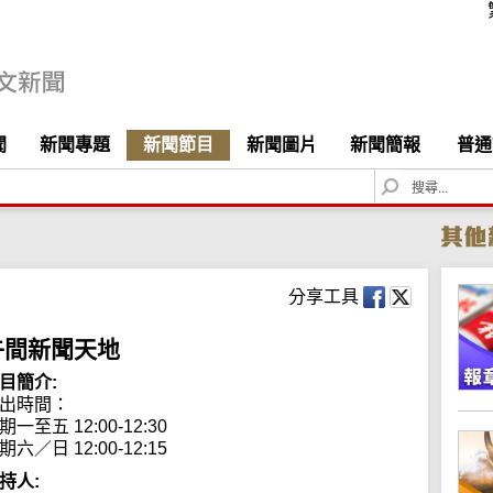
聞
新聞專題
新聞節目
新聞圖片
新聞簡報
普通
S
e
a
r
c
h
分享工具
午間新聞天地
目簡介:
出時間： 

期一至五 12:00-12:30

期六／日 12:00-12:15
持人: