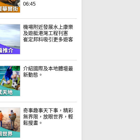
06:45
機場附近發展水上康樂
及遊艇港灣工程刊憲
崔定邦料吸引更多遊客
介紹國際及本地體壇最
新動態。
奇事趣事天下事，精彩
無界限，放眼世界，輕
鬆搜畫。