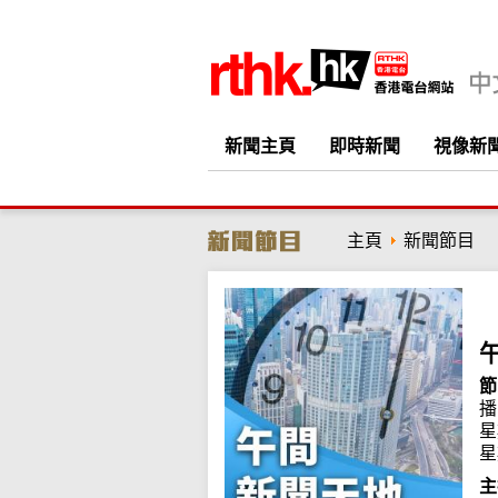
新聞主頁
即時新聞
視像新
主頁
新聞節目
節
播
星
星
主