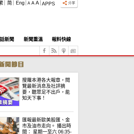
A
繁
简
Eng
A
A
APPS
話新聞
新聞重溫
報料快線
搜羅本港各大報章，閱
覽最新消息及社評摘
要，聽眾足不出戶，能
知天下事！
匯報最新歐美股匯、金
市及油市走向。 播出時
間： 星期一至六 06:35-