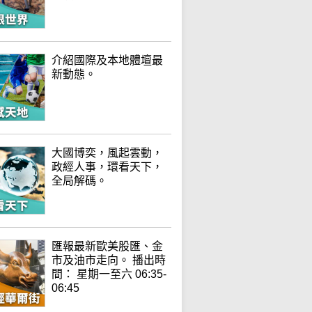
介紹國際及本地體壇最
新動態。
大國博奕，風起雲動，
政經人事，環看天下，
全局解碼。
匯報最新歐美股匯、金
市及油市走向。 播出時
間： 星期一至六 06:35-
06:45