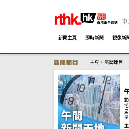
新聞主頁
即時新聞
視像新
主頁
新聞節目
節
播
星
星
主