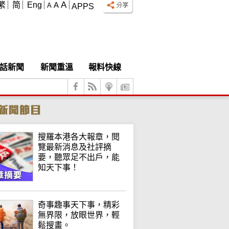
A
繁
简
Eng
A
A
APPS
話新聞
新聞重溫
報料快線
搜羅本港各大報章，閱
覽最新消息及社評摘
要，聽眾足不出戶，能
知天下事！
奇事趣事天下事，精彩
無界限，放眼世界，輕
鬆搜畫。