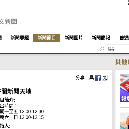
聞
新聞專題
新聞節目
新聞圖片
新聞簡報
普通
S
e
a
r
c
h
分享工具
午間新聞天地
目簡介:
出時間： 

期一至五 12:00-12:30

期六／日 12:00-12:15
持人: