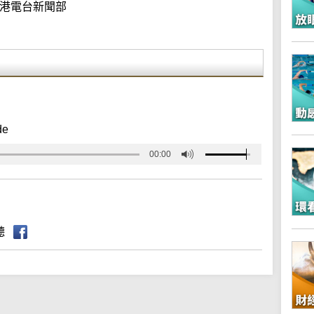
港電台新聞部
de
00:00
聽