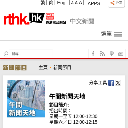
A
繁
简
Eng
A
A
APPS
選單
S
e
a
主頁
新聞節目
r
c
h
分享工具
午間新聞天地
節目簡介:
播出時間： 

星期一至五 12:00-12:30

星期六／日 12:00-12:15